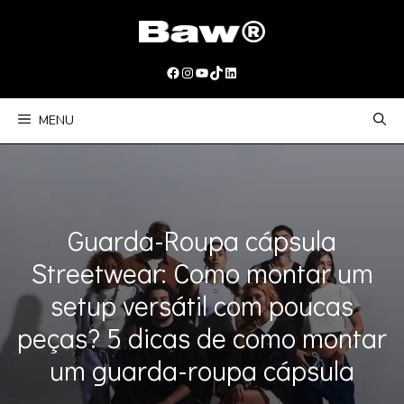
Pular
para
o
Facebook
Instagram
Youtube
TikTok
LinkedIn
conteúdo
MENU
Guarda-Roupa cápsula
Streetwear: Como montar um
setup versátil com poucas
peças? 5 dicas de como montar
um guarda-roupa cápsula