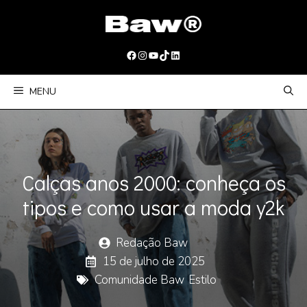
Pular
para
o
Facebook
Instagram
Youtube
TikTok
LinkedIn
conteúdo
MENU
Calças anos 2000: conheça os
tipos e como usar a moda y2k
Redação Baw
15 de julho de 2025
Comunidade Baw
,
Estilo