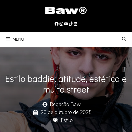
Pular
para
o
Facebook
Instagram
Youtube
TikTok
LinkedIn
conteúdo
MENU
Estilo baddie: atitude, estética e
muito street
Redação Baw
20 de outubro de 2025
Estilo