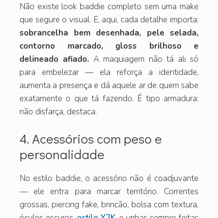
Não existe look baddie completo sem uma make
que segure o visual. E, aqui, cada detalhe importa:
sobrancelha bem desenhada, pele selada,
contorno marcado, gloss brilhoso e
delineado afiado.
A maquiagem não tá ali só
para embelezar — ela reforça a identidade,
aumenta a presença e dá aquele ar de quem sabe
exatamente o que tá fazendo. É tipo armadura:
não disfarça, destaca.
4. Acessórios com peso e
personalidade
No estilo baddie, o acessório não é coadjuvante
— ele entra para marcar território. Correntes
grossas, piercing fake, brincão, bolsa com textura,
óculos escuros
estilo Y2K
e unhas sempre feitas