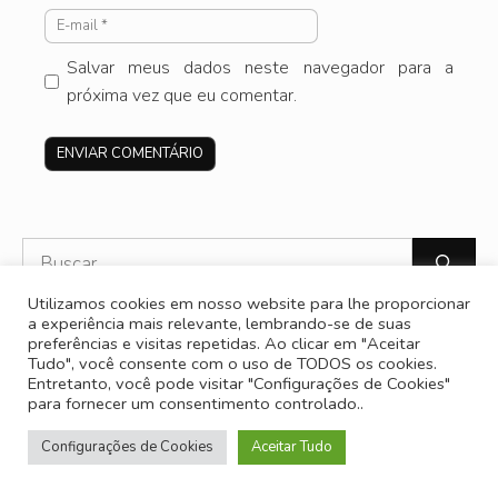
E-
mail
Salvar meus dados neste navegador para a
próxima vez que eu comentar.
Site
Pesquisar
por:
Utilizamos cookies em nosso website para lhe proporcionar
a experiência mais relevante, lembrando-se de suas
DESTAQUES
preferências e visitas repetidas. Ao clicar em "Aceitar
Tudo", você consente com o uso de TODOS os cookies.
Nenhum post encontrado.
Entretanto, você pode visitar "Configurações de Cookies"
para fornecer um consentimento controlado..
ÚLTIMOS POSTS
Configurações de Cookies
Aceitar Tudo
BAW x HELLO KITTY: a fusão da estética Kawaii