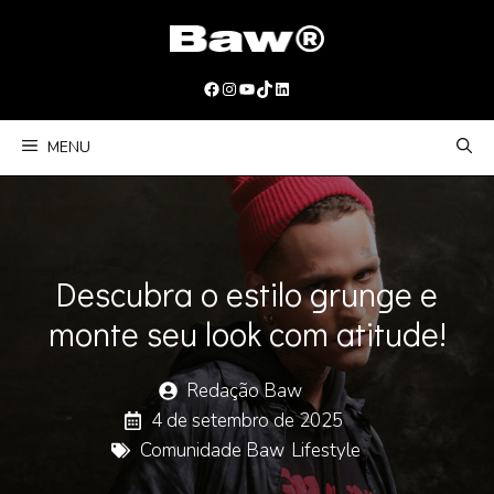
Pular
para
o
Facebook
Instagram
Youtube
TikTok
LinkedIn
conteúdo
MENU
Descubra o estilo grunge e
monte seu look com atitude!
Redação Baw
4 de setembro de 2025
Comunidade Baw
,
Lifestyle