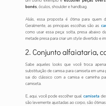
um ótimo exemplo é
escolher peças overs
bonés
, óculos, shoulder e handbag.
Aliás, essa proposta é ótima para quem d
Geralmente, as principais escolhas são as
ca
como usar essa peça: solta, presa abaixo da
metade presa para criar um
style
divertido e i
2. Conjunto alfaiataria,
Sabe aqueles looks que você troca apena
substituição de camisa para camiseta em uma 
sai do clássico com a camisa e caminha par
camiseta.
E, aqui, você pode escolher qual
camiseta
des
são levemente ajustadas ao corpo, são ótimas