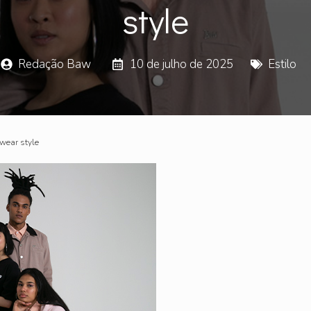
style
Redação Baw
10 de julho de 2025
Estilo
twear style