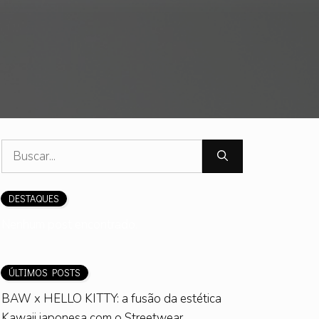
Pesquisar
por:
DESTAQUES
Nenhum post encontrado.
ÚLTIMOS POSTS
BAW x HELLO KITTY: a fusão da estética
Kawaii japonesa com o Streetwear