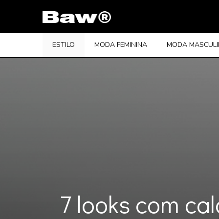
Pular
para
o
conteúdo
ESTILO
MODA FEMININA
MODA MASCUL
7 looks com cal