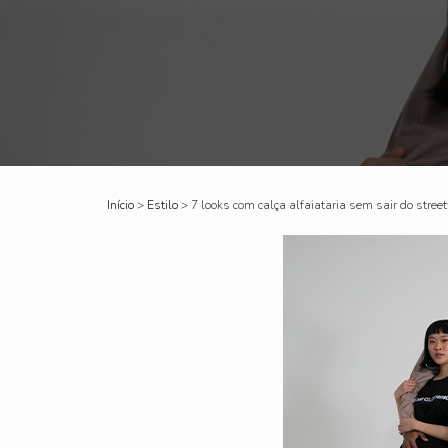
Início
>
Estilo
>
7 looks com calça alfaiataria sem sair do stree