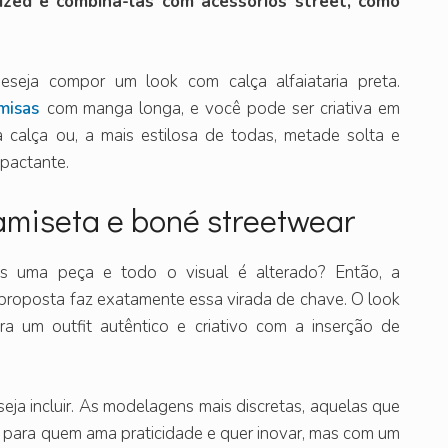
ized e combiná-las com acessórios street, como
eseja compor um look com calça alfaiataria preta.
misas
com manga longa, e você pode ser criativa em
 calça ou, a mais estilosa de todas, metade solta e
mpactante.
 camiseta e boné streetwear
s uma peça e todo o visual é alterado? Então, a
proposta faz exatamente essa virada de chave. O look
a um outfit autêntico e criativo com a inserção de
eja incluir. As modelagens mais discretas, aquelas que
 para quem ama praticidade e quer inovar, mas com um