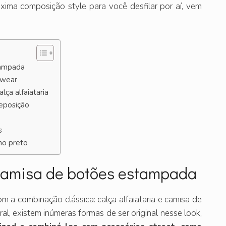
róxima composição style para você desfilar por aí, vem
tampada
etwear
lça alfaiataria
reposição
s
no preto
m camisa de botões estampada
om a combinação clássica: calça alfaiataria e camisa de
, existem inúmeras formas de ser original nesse look,