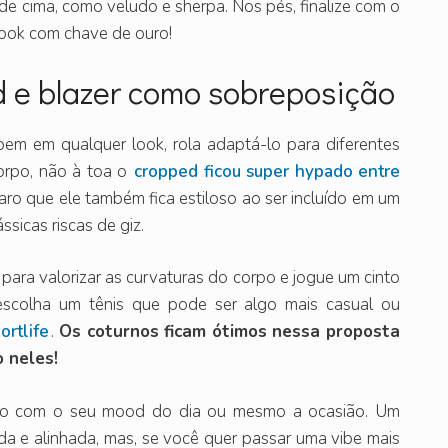
de cima, como veludo e sherpa. Nos pés, finalize com o
 look com chave de ouro!
ed e blazer como sobreposição
em em qualquer look, rola adaptá-lo para diferentes
corpo, não à toa o
cropped ficou super hypado entre
laro que ele também fica estiloso ao ser incluído em um
ssicas riscas de giz.
para valorizar as curvaturas do corpo e jogue um cinto
, escolha um tênis que pode ser algo mais casual ou
ortlife
.
Os coturnos ficam ótimos nessa proposta
 neles!
ordo com o seu mood do dia ou mesmo a ocasião. Um
rada e alinhada, mas, se você quer passar uma vibe mais