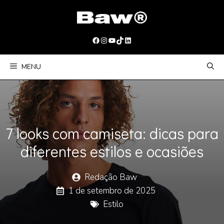
Pular
para
o
Facebook
Instagram
Youtube
TikTok
LinkedIn
conteúdo
MENU
7 looks com camiseta: dicas para
diferentes estilos e ocasiões
Redação Baw
1 de setembro de 2025
Estilo