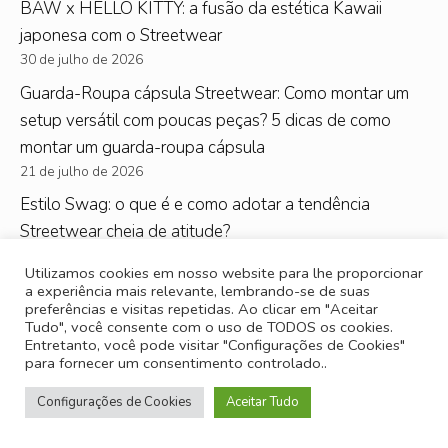
BAW x HELLO KITTY: a fusão da estética Kawaii
japonesa com o Streetwear
30 de julho de 2026
Guarda-Roupa cápsula Streetwear: Como montar um
setup versátil com poucas peças? 5 dicas de como
montar um guarda-roupa cápsula
21 de julho de 2026
Estilo Swag: o que é e como adotar a tendência
Streetwear cheia de atitude?
15 de julho de 2026
Utilizamos cookies em nosso website para lhe proporcionar
Techwear: conheça o estilo utilitário e saiba como vestir
a experiência mais relevante, lembrando-se de suas
preferências e visitas repetidas. Ao clicar em "Aceitar
a moda futurista
Tudo", você consente com o uso de TODOS os cookies.
6 de julho de 2026
Entretanto, você pode visitar "Configurações de Cookies"
para fornecer um consentimento controlado..
Cores Inverno 2026: Descubra as principais tendências
para a temporada
Configurações de Cookies
Aceitar Tudo
5 de junho de 2026