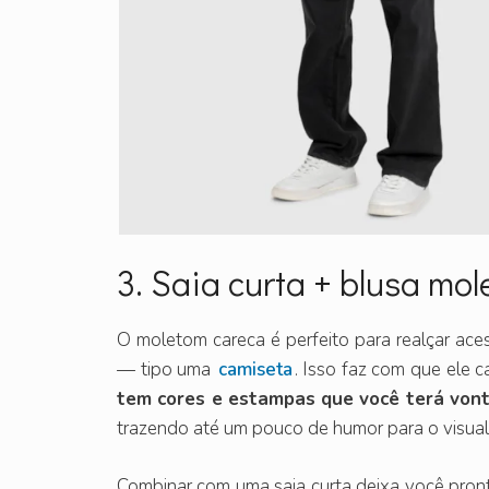
3. Saia curta + blusa mo
O moletom careca é perfeito para realçar aces
— tipo uma
camiseta
. Isso faz com que ele 
tem cores e estampas que você terá von
trazendo até um pouco de humor para o visual
Combinar com uma saia curta deixa você pront