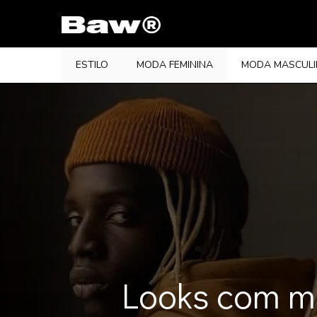
Pular
para
o
conteúdo
ESTILO
MODA FEMININA
MODA MASCUL
Looks com mo