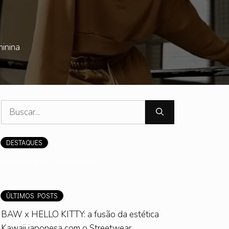
inina
Pesquisar
por:
DESTAQUES
Nenhum post encontrado.
ÚLTIMOS POSTS
BAW x HELLO KITTY: a fusão da estética
Kawaii japonesa com o Streetwear