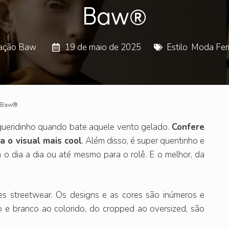
Baw®️
ação Baw
19 de maio de 2025
Estilo
,
Moda Fem
 Baw®️
ueridinho quando bate aquele vento gelado.
Confere
a o visual mais cool
. Além disso, é super quentinho e
 o dia a dia ou até mesmo para o rolê. E o melhor, da
s streetwear. Os designs e as cores são inúmeros e
o e branco ao colorido, do cropped ao oversized, são