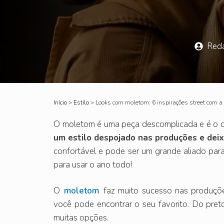
Red
Início
>
Estilo
>
Looks com moletom: 6 inspirações street com a
O moletom é uma peça descomplicada e é o q
um estilo despojado nas produções e deix
confortável e pode ser um grande aliado para
para usar o ano todo!
O
moletom
faz muito sucesso nas produçõe
você pode encontrar o seu favorito. Do pret
muitas opções.