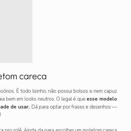
letom careca
sórios. É todo lisinho, não possui bolsos e nem capuz
caia bem em looks neutros. O legal é que
esse modelo
tade de usar.
Dá para optar por frases e desenhos —
!
a pro rolê. Ainda da para escolher um moletom careca