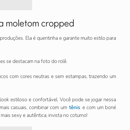
usa moletom cropped
roduções. Ela é quentinha e garante muito estilo para
s se destacam na foto do rolê.
icos com cores neutras e sem estampas, trazendo um
look estiloso e confortável. Você pode se jogar nessa
mais casuais, combinar com um
tênis
e com um boné
ais sexy e autêntica, invista no coturno!