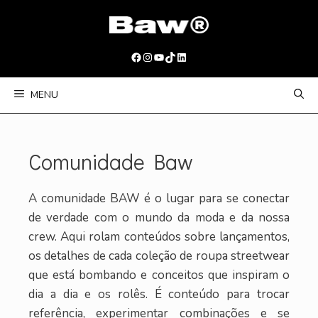
Pular
para
o
Facebook
Instagram
Youtube
TikTok
LinkedIn
conteúdo
MENU
Comunidade Baw
A comunidade BAW é o lugar para se conectar
de verdade com o mundo da moda e da nossa
crew. Aqui rolam conteúdos sobre lançamentos,
os detalhes de cada coleção de roupa streetwear
que está bombando e conceitos que inspiram o
dia a dia e os rolês. É conteúdo para trocar
referência, experimentar combinações e se