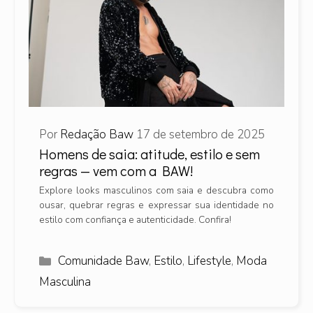
Por
Redação Baw
17 de setembro de 2025
Homens de saia: atitude, estilo e sem
regras — vem com a BAW!
Explore looks masculinos com saia e descubra como
ousar, quebrar regras e expressar sua identidade no
estilo com confiança e autenticidade. Confira!
Categorias
Comunidade Baw
,
Estilo
,
Lifestyle
,
Moda
Masculina