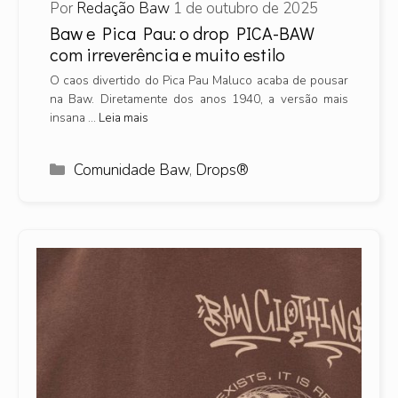
Por
Redação Baw
1 de outubro de 2025
Baw e Pica Pau: o drop PICA-BAW
com irreverência e muito estilo
O caos divertido do Pica Pau Maluco acaba de pousar
na Baw. Diretamente dos anos 1940, a versão mais
insana …
Leia mais
Categorias
Comunidade Baw
,
Drops®