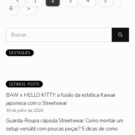
Page
Page
Page
Page
Page
Page
<
1
2
3
4
5
6
>
Pesquisar
por:
DESTAQUES
Nenhum post encontrado.
ÚLTIMOS POSTS
BAW x HELLO KITTY: a fusão da estética Kawaii
japonesa com o Streetwear
30 de julho de 2026
Guarda-Roupa cápsula Streetwear: Como montar um
setup versátil com poucas peças? 5 dicas de como