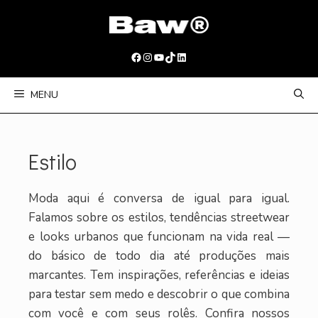
Pular
para
o
Facebook
Instagram
Youtube
TikTok
LinkedIn
conteúdo
MENU
Estilo
Moda aqui é conversa de igual para igual.
Falamos sobre os estilos, tendências streetwear
e looks urbanos que funcionam na vida real —
do básico de todo dia até produções mais
marcantes. Tem inspirações, referências e ideias
para testar sem medo e descobrir o que combina
com você e com seus rolês. Confira nossos