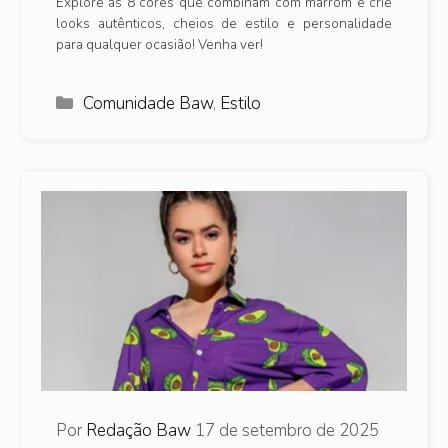
Explore as 8 cores que combinam com marrom e crie
looks autênticos, cheios de estilo e personalidade
para qualquer ocasião! Venha ver!
Categorias
Comunidade Baw
,
Estilo
Por
Redação Baw
17 de setembro de 2025