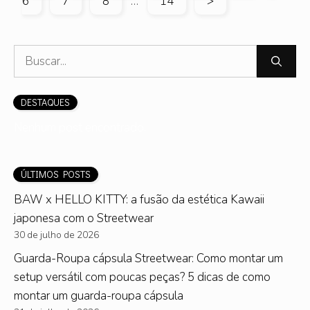
Page
Page
Page
6
7
8
…
14
>
Pesquisar
por:
DESTAQUES
Nenhum post encontrado.
ÚLTIMOS POSTS
BAW x HELLO KITTY: a fusão da estética Kawaii
japonesa com o Streetwear
30 de julho de 2026
Guarda-Roupa cápsula Streetwear: Como montar um
setup versátil com poucas peças? 5 dicas de como
montar um guarda-roupa cápsula