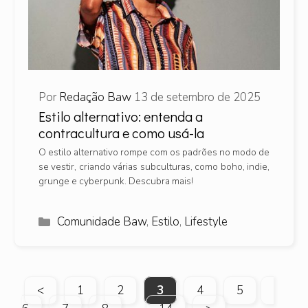
Por
Redação Baw
13 de setembro de 2025
Estilo alternativo: entenda a
contracultura e como usá-la
O estilo alternativo rompe com os padrões no modo de
se vestir, criando várias subculturas, como boho, indie,
grunge e cyberpunk. Descubra mais!
Categorias
Comunidade Baw
,
Estilo
,
Lifestyle
Page
Page
Page
Page
Page
Page
<
1
2
3
4
5