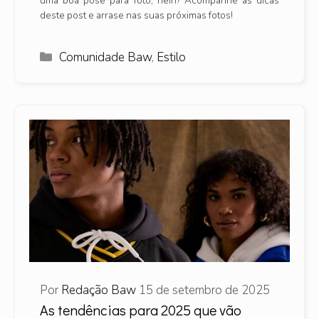
uma boa pose para foto, hein? Acompanhe as dicas
deste post e arrase nas suas próximas fotos!
Categorias
Comunidade Baw
,
Estilo
Por
Redação Baw
15 de setembro de 2025
As tendências para 2025 que vão