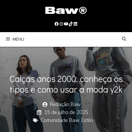
Pular
para
o
Facebook
Instagram
Youtube
TikTok
LinkedIn
conteúdo
MENU
Calças anos 2000: conheça os
tipos e como usar a moda y2k
Redação Baw
15 de julho de 2025
Comunidade Baw
,
Estilo