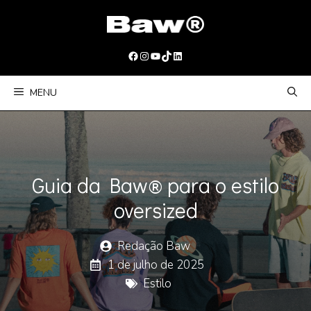
Pular
para
o
Facebook
Instagram
Youtube
TikTok
LinkedIn
conteúdo
MENU
Guia da Baw®️ para o estilo
oversized
Redação Baw
1 de julho de 2025
Estilo