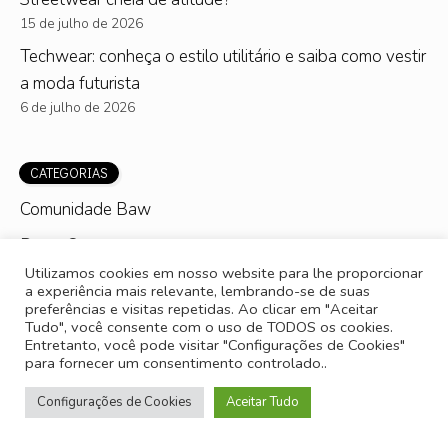
15 de julho de 2026
Techwear: conheça o estilo utilitário e saiba como vestir
a moda futurista
6 de julho de 2026
CATEGORIAS
Comunidade Baw
Drops®
Utilizamos cookies em nosso website para lhe proporcionar
Estilo
a experiência mais relevante, lembrando-se de suas
preferências e visitas repetidas. Ao clicar em "Aceitar
Lifestyle
Tudo", você consente com o uso de TODOS os cookies.
Entretanto, você pode visitar "Configurações de Cookies"
Moda Feminina
para fornecer um consentimento controlado..
Moda Masculina
Configurações de Cookies
Aceitar Tudo