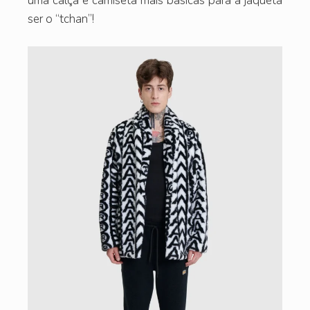
uma calça e camiseta mais básicas para a jaqueta
ser o “tchan”!