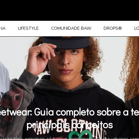
INA
LIFESTYLE
COMUNIDADE BAW
DROPS®
L
reetwear: Guia completo sobre a t
principais conceitos
ua história, principais códigos e como montar looks urbanos com