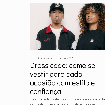
Por
16 de setembro de 2025
Dress code: como se
vestir para cada
ocasião com estilo e
confiança
Entenda os tipos de dress code e aprenda a adapta
seu estilo pessoal para qualquer ocasião co