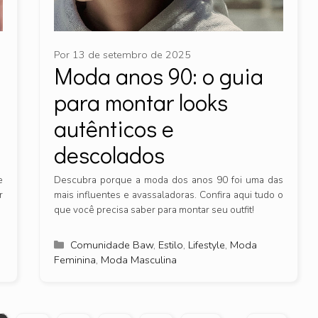
Por
13 de setembro de 2025
Moda anos 90: o guia
para montar looks
autênticos e
descolados
e
Descubra porque a moda dos anos 90 foi uma das
r
mais influentes e avassaladoras. Confira aqui tudo o
que você precisa saber para montar seu outfit!
Categorias
Comunidade Baw
,
Estilo
,
Lifestyle
,
Moda
Feminina
,
Moda Masculina