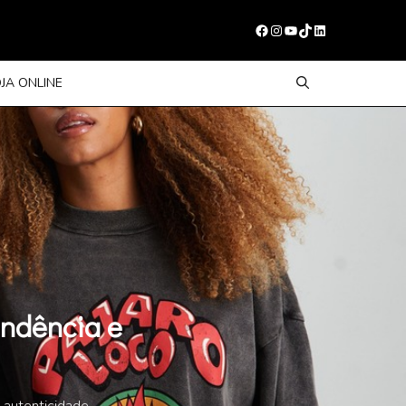
Facebook
Instagram
Youtube
TikTok
LinkedIn
OJA ONLINE
endência e
 autenticidade