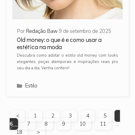
Por
Redação Baw
9 de setembro de 2025
Old money: o que é e como usar a
estética na moda
Descubra como adotar o estilo old money com looks
elegantes, peças atemporais e inspirações reais pro
seu dia a dia. Venha conferir!
Categorias
Estilo
Page
Page
Page
Page
Page
Page
<
1
2
3
4
5
Page
Page
Page
Page
Page
6
7
8
9
10
11
…
Page
18
>