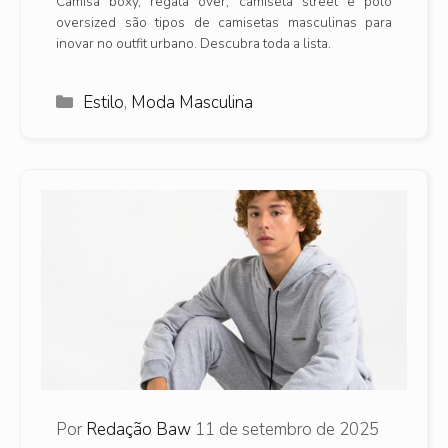
Camisa boxy, regata over, camiseta street e polo
oversized são tipos de camisetas masculinas para
inovar no outfit urbano. Descubra toda a lista.
Categorias
Estilo
,
Moda Masculina
Por
Redação Baw
11 de setembro de 2025