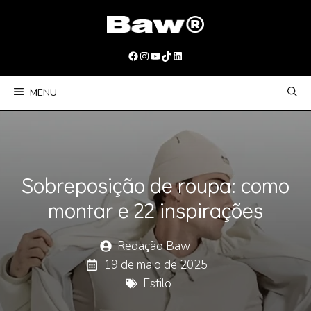
Pular
para
o
Facebook
Instagram
Youtube
TikTok
LinkedIn
conteúdo
MENU
Sobreposição de roupa: como
montar e 22 inspirações
Redação Baw
19 de maio de 2025
Estilo