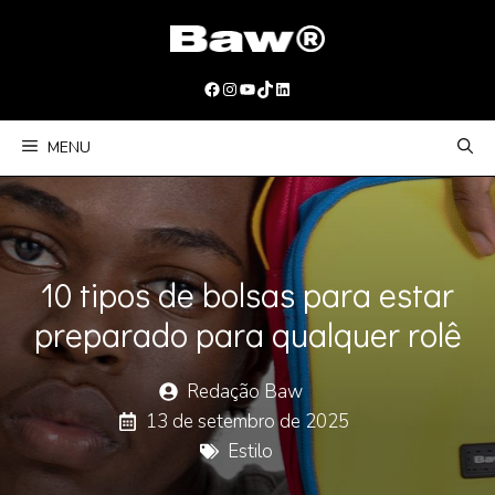
Pular
para
o
Facebook
Instagram
Youtube
TikTok
LinkedIn
conteúdo
MENU
10 tipos de bolsas para estar
preparado para qualquer rolê
Redação Baw
13 de setembro de 2025
Estilo