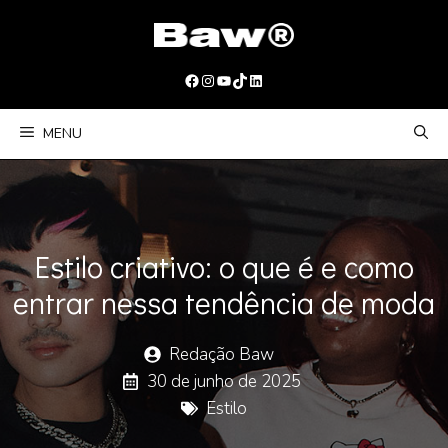
Pular
para
o
Facebook
Instagram
Youtube
TikTok
LinkedIn
conteúdo
MENU
Estilo criativo: o que é e como
entrar nessa tendência de moda
Redação Baw
30 de junho de 2025
Estilo