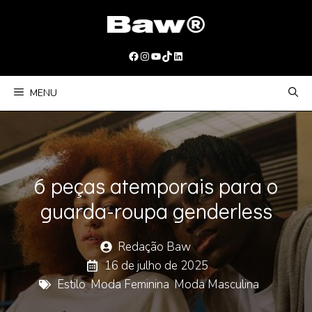
Pular
para
o
Facebook
Instagram
Youtube
TikTok
LinkedIn
conteúdo
MENU
6 peças atemporais para o
guarda-roupa genderless
Redação Baw
16 de julho de 2025
Estilo
,
Moda Feminina
,
Moda Masculina